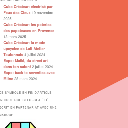
Cube Créateur: électrisé par
Feux des Cieux
19 novembre
2025
Cube Créateur: les poteries
des papoteuses en Provence
13 mars 2025
Cube Créateur: la mode
upcyclee de Lali Atelier
Toulonnais
4 juillet 2024
Expo: Maikl, du street art
dans ton salon!
2 juillet 2024
Expo: back to seventies avec
Mline
28 mars 2024
CE SYMBOLE EN FIN D’ARTICLE
INDIQUE QUE CELUI-CI A ÉTÉ
ÉCRIT EN PARTENARIAT AVEC UNE
MARQUE