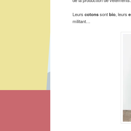
de la production de vêtements.
Leurs
cotons
sont
bio
, leurs
e
militant…