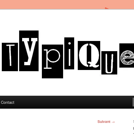
in Toulon sous le soleil du Sud de la France
og
Contact
Suivant
→