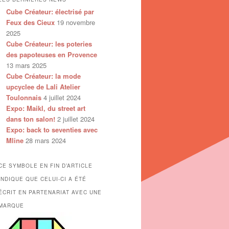
Cube Créateur: électrisé par
Feux des Cieux
19 novembre
2025
Cube Créateur: les poteries
des papoteuses en Provence
13 mars 2025
Cube Créateur: la mode
upcyclee de Lali Atelier
Toulonnais
4 juillet 2024
Expo: Maikl, du street art
dans ton salon!
2 juillet 2024
Expo: back to seventies avec
Mline
28 mars 2024
CE SYMBOLE EN FIN D’ARTICLE
INDIQUE QUE CELUI-CI A ÉTÉ
ÉCRIT EN PARTENARIAT AVEC UNE
MARQUE