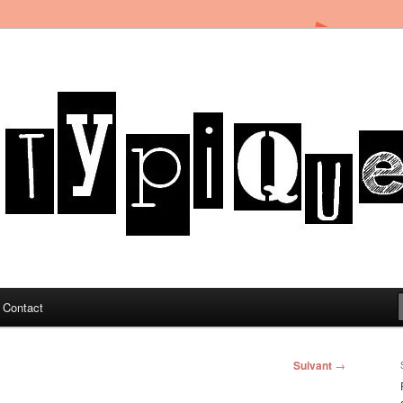
in Toulon sous le soleil du Sud de la France
og
Contact
Suivant
→