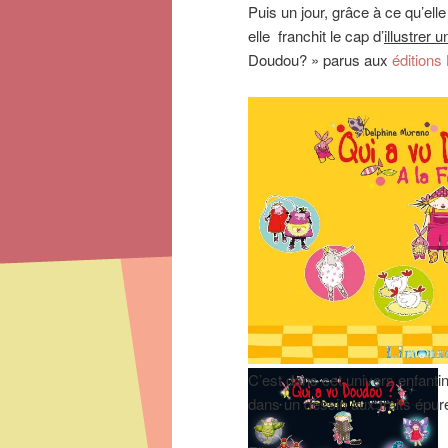
Puis un jour, grâce à ce qu’ell
elle franchit le cap d’
illustrer 
Doudou? » parus aux
éditions
C’est dans cet univers enfantin
dans un dessin aux traits épur