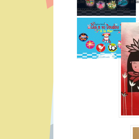
Elle se remet à la peinture et
expositions
dans la région.