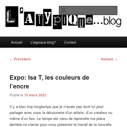
Aller
Un blog lifestyle original made in Toulon sous le soleil du Sud de la France
au
Rech
contenu
principal
L'atypique blog
Menu
Accueil
L’atypique blog?
Contact
principal
Navigation
←
Précédent
Suivant
→
des
articles
Expo: Isa T, les couleurs de
l’encre
Publié le
15 mars 2022
Il y a bien trop longtemps que je n’avais pas écrit ici pour
partager avec vous la découverte d’un artiste, d’un créateur ou
même d’un lieu. Le temps est venu de reprendre ma place
derrière ce clavier pour vous présenter le travail de la nouvelle