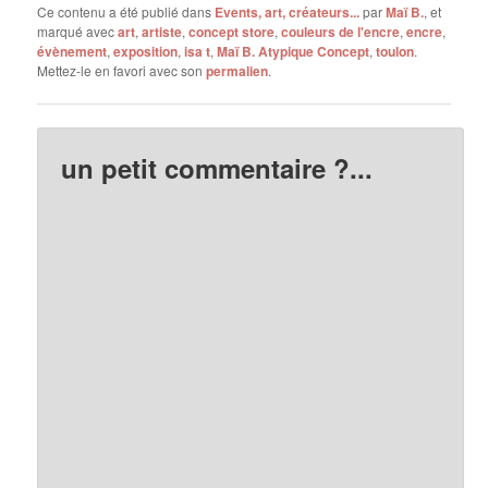
Ce contenu a été publié dans
Events, art, créateurs...
par
Maï B.
, et
marqué avec
art
,
artiste
,
concept store
,
couleurs de l'encre
,
encre
,
évènement
,
exposition
,
isa t
,
Maï B. Atypique Concept
,
toulon
.
Mettez-le en favori avec son
permalien
.
un petit commentaire ?...