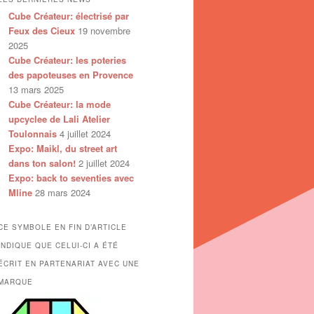
Cube Créateur: électrisé par
Feux des Cieux
19 novembre
2025
Cube Créateur: les poteries
des papoteuses en Provence
13 mars 2025
Cube Créateur: la mode
upcyclee de Lali Atelier
Toulonnais
4 juillet 2024
Expo: Maikl, du street art
dans ton salon!
2 juillet 2024
Expo: back to seventies avec
Mline
28 mars 2024
CE SYMBOLE EN FIN D’ARTICLE
INDIQUE QUE CELUI-CI A ÉTÉ
ÉCRIT EN PARTENARIAT AVEC UNE
MARQUE