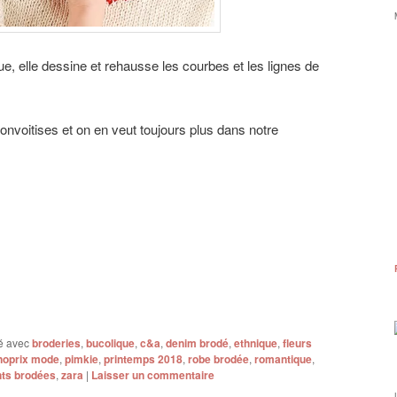
que, elle dessine et rehausse les courbes et les lignes de
 convoitises et on en veut toujours plus dans notre
é avec
broderies
,
bucolique
,
c&a
,
denim brodé
,
ethnique
,
fleurs
oprix mode
,
pimkie
,
printemps 2018
,
robe brodée
,
romantique
,
ts brodées
,
zara
|
Laisser un commentaire