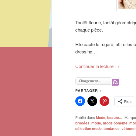
Tantôt fleurie, tantôt géométri
chaque pièce.
Elle capte le regard, attire les
dressing…
Continuer la lecture
→
PARTAGER :
Plus
Publié dans
Mode, beauté...
|
Marqu
brodées
,
mode
,
mode bohème
,
mon
sélection mode
,
tendance
,
vêtemen