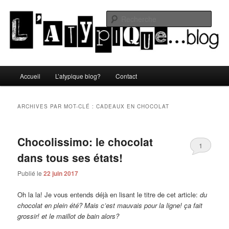
Aller
Aller
Un blog lifestyle original made in Toulon sous le soleil du Sud de la France
au
au
Rech
contenu
contenu
principal
secondaire
L'atypique blog
Menu
Accueil
L’atypique blog?
Contact
principal
ARCHIVES PAR MOT-CLÉ :
CADEAUX EN CHOCOLAT
Chocolissimo: le chocolat
1
dans tous ses états!
Publié le
22 juin 2017
Oh la la! Je vous entends déjà en lisant le titre de cet article:
du
chocolat en plein été? Mais c’est mauvais pour la ligne! ça fait
grossir! et le maillot de bain alors?