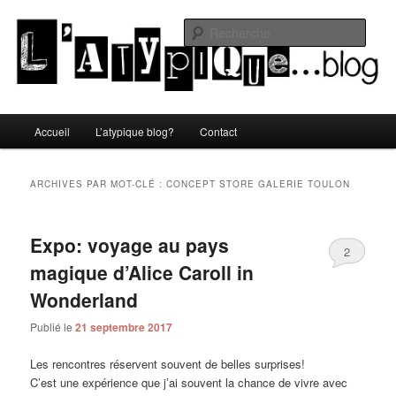
Aller
Aller
Un blog lifestyle original made in Toulon sous le soleil du Sud de la France
au
au
Rech
contenu
contenu
principal
secondaire
L'atypique blog
Menu
Accueil
L’atypique blog?
Contact
principal
ARCHIVES PAR MOT-CLÉ :
CONCEPT STORE GALERIE TOULON
Expo: voyage au pays
2
magique d’Alice Caroll in
Wonderland
Publié le
21 septembre 2017
Les rencontres réservent souvent de belles surprises!
C’est une expérience que j’ai souvent la chance de vivre avec