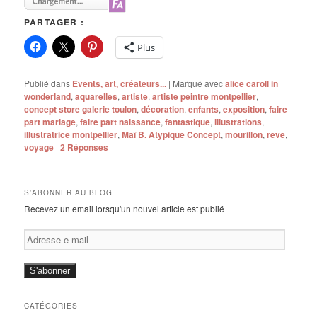
PARTAGER :
Plus
Publié dans
Events, art, créateurs...
|
Marqué avec
alice caroll in
wonderland
,
aquarelles
,
artiste
,
artiste peintre montpellier
,
concept store galerie toulon
,
décoration
,
enfants
,
exposition
,
faire
part mariage
,
faire part naissance
,
fantastique
,
illustrations
,
illustratrice montpellier
,
Maï B. Atypique Concept
,
mourillon
,
rêve
,
voyage
|
2
Réponses
S'ABONNER AU BLOG
Recevez un email lorsqu'un nouvel article est publié
Adresse
e-
mail
S'abonner
CATÉGORIES