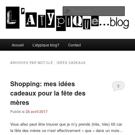
Aller
Aller
Un blog lifestyle original made in Toulon sous le soleil du Sud de la France
au
au
Rech
contenu
contenu
principal
secondaire
L'atypique blog
Menu
Accueil
L’atypique blog?
Contact
principal
ARCHIVES PAR MOT-CLÉ :
IDÉES CADEAUX
Shopping: mes idées
3
cadeaux pour la fête des
mères
Publié le
28 avril 2017
Vous allez peut être trouver que je m’y prends (très, très) tôt car
la fête des mères ce n’est effectivement « que » dans un mois…