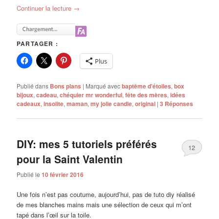
Continuer la lecture
→
PARTAGER :
Plus
Publié dans
Bons plans
|
Marqué avec
baptême d'étoiles
,
box
bijoux
,
cadeau
,
chéquier mr wonderful
,
fête des mères
,
idées
cadeaux
,
insolite
,
maman
,
my jolie candle
,
original
|
3
Réponses
DIY: mes 5 tutoriels préférés
12
pour la Saint Valentin
Publié le
10 février 2016
Une fois n’est pas coutume, aujourd’hui, pas de tuto diy réalisé
de mes blanches mains mais une sélection de ceux qui m’ont
tapé dans l’œil sur la toile.