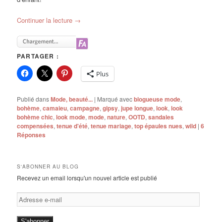
Continuer la lecture
→
PARTAGER :
Plus
Publié dans
Mode, beauté...
|
Marqué avec
blogueuse mode
,
bohème
,
camaieu
,
campagne
,
gipsy
,
jupe longue
,
look
,
look
bohème chic
,
look mode
,
mode
,
nature
,
OOTD
,
sandales
compensées
,
tenue d'été
,
tenue mariage
,
top épaules nues
,
wild
|
6
Réponses
S'ABONNER AU BLOG
Recevez un email lorsqu'un nouvel article est publié
Adresse
e-
mail
S'abonner