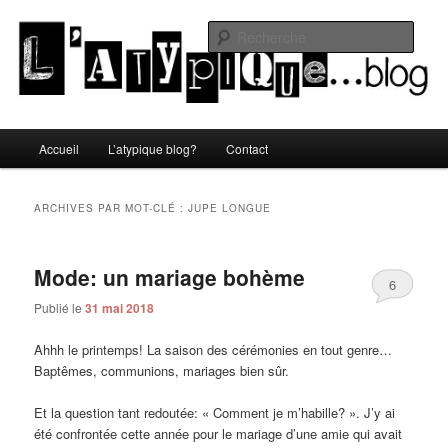
Aller
Aller
Un blog lifestyle original made in Toulon sous le soleil du Sud de la France
au
au
Rech
contenu
contenu
principal
secondaire
L'atypique blog
Menu
Accueil
L’atypique blog?
Contact
principal
ARCHIVES PAR MOT-CLÉ :
JUPE LONGUE
Mode: un mariage bohème
6
Publié le
31 mai 2018
Ahhh le printemps! La saison des cérémonies en tout genre…
Baptêmes, communions, mariages bien sûr.
Et la question tant redoutée: « Comment je m’habille? ». J’y ai
été confrontée cette année pour le mariage d’une amie qui avait