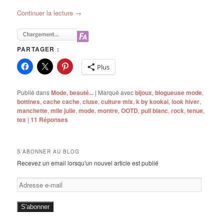
Continuer la lecture
→
PARTAGER :
Plus
Publié dans
Mode, beauté...
|
Marqué avec
bijoux
,
blogueuse mode
,
bottines
,
cache cache
,
cluse
,
culture mix
,
k by kookai
,
look hiver
,
manchette
,
mlle julie
,
mode
,
montre
,
OOTD
,
pull blanc
,
rock
,
tenue
,
tex
|
11
Réponses
S'ABONNER AU BLOG
Recevez un email lorsqu'un nouvel article est publié
Adresse
e-
mail
S'abonner