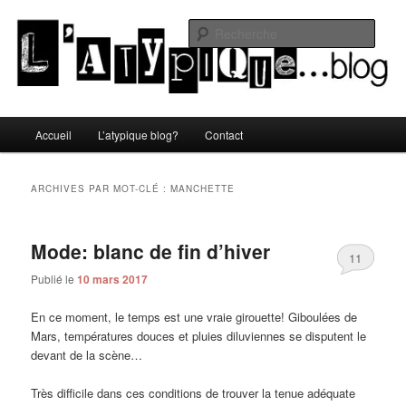
Aller
Aller
Un blog lifestyle original made in Toulon sous le soleil du Sud de la France
au
au
Rech
contenu
contenu
principal
secondaire
L'atypique blog
Menu
Accueil
L’atypique blog?
Contact
principal
ARCHIVES PAR MOT-CLÉ :
MANCHETTE
Mode: blanc de fin d’hiver
11
Publié le
10 mars 2017
En ce moment, le temps est une vraie girouette! Giboulées de
Mars, températures douces et pluies diluviennes se disputent le
devant de la scène…
Très difficile dans ces conditions de trouver la tenue adéquate