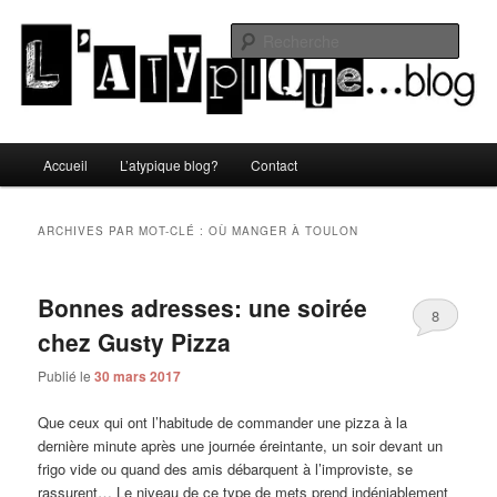
Aller
Aller
Un blog lifestyle original made in Toulon sous le soleil du Sud de la France
au
au
Rech
contenu
contenu
principal
secondaire
L'atypique blog
Menu
Accueil
L’atypique blog?
Contact
principal
ARCHIVES PAR MOT-CLÉ :
OÙ MANGER À TOULON
Bonnes adresses: une soirée
8
chez Gusty Pizza
Publié le
30 mars 2017
Que ceux qui ont l’habitude de commander une pizza à la
dernière minute après une journée éreintante, un soir devant un
frigo vide ou quand des amis débarquent à l’improviste, se
rassurent… Le niveau de ce type de mets prend indéniablement