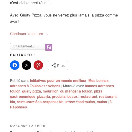
c’est diablement réussi.
Avec Gusty Pizza, vous ne verrez plus jamais la pizza comme
avant!
Continuer la lecture
→
PARTAGER :
Plus
Publié dans
Initiatives pour un monde meilleur
,
Mes bonnes
adresses à Toulon et environs
|
Marqué avec
bonnes adresses
toulon
,
gusty pizza
,
mourillon
,
où manger à toulon
,
pizza
gastronomique
,
pizzeria
,
produits locaux
,
restaurant
,
restaurant
bio
,
restaurant éco-responsable
,
street food toulon
,
toulon
|
8
Réponses
S'ABONNER AU BLOG