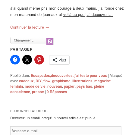
J’ai quand même pris mon courage à deux mains, j’ai foncé chez
mon marchand de journaux et
voilà ce que j’ai découvert…
Continuer la lecture
→
PARTAGER :
Plus
Publié dans
Escapades,découvertes, j'ai testé pour vous
|
Marqué
avec
cadeaux
,
DIY
,
flow
,
graphisme
,
illustrations
,
magazine
féminin
,
mode de vie
,
nouveau
,
papier
,
pays bas
,
pleine
conscience
,
presse
|
9
Réponses
S'ABONNER AU BLOG
Recevez un email lorsqu'un nouvel article est publié
Adresse
e-