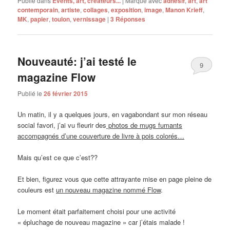
Publié dans
Events, art, créateurs...
|
Marqué avec
adhésif
,
art
,
art
contemporain
,
artiste
,
collages
,
exposition
,
image
,
Manon Krieff
,
MK
,
papier
,
toulon
,
vernissage
|
3
Réponses
Nouveauté: j’ai testé le
9
magazine Flow
Publié le
26 février 2015
Un matin, il y a quelques jours, en vagabondant sur mon réseau
social favori, j’ai vu fleurir des
photos de mugs fumants
accompagnés d’une couverture de livre à pois colorés…
Mais qu’est ce que c’est??
Et bien, figurez vous que cette attrayante mise en page pleine de
couleurs est
un nouveau magazine nommé Flow
.
Le moment était parfaitement choisi pour une activité
« épluchage de nouveau magazine » car j’étais malade !