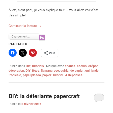
Allez, c’est parti, je vous explique tout… Vous allez voir c’est
très simple!
Continuer la lecture
→
PARTAGER :
Plus
Publié dans
DIY, tutoriels
|
Marqué avec
ananas
,
cactus
,
crépon
,
décoration
,
DIY
,
fêtes
,
flamant rose
,
guirlande papier
,
guirlande
tropicale
,
papel picado
,
papier
,
tutoriel
|
4
Réponses
DIY: la déferlante papercraft
11
Publié le
2 février 2016