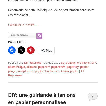
Découverte de cette technique et de sa prolifération dans notre
environnement….
Continuer la lecture
→
PARTAGER :
Plus
Publié dans
DIY, tutoriels
|
Marqué avec
3D
,
collage
,
créations
,
DIY
,
géométrique
,
origami
,
paperart
,
papercraft
,
papertoy
,
papier
,
pliage
,
sculpture en papier
,
trophées animaux papier
|
11
Réponses
DIY: une guirlande à fanions
6
en papier personnalisée