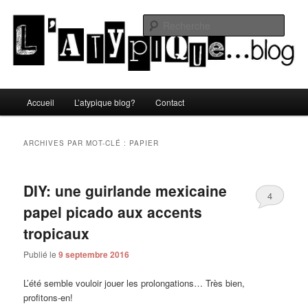
Aller
Aller
Un blog lifestyle original made in Toulon sous le soleil du Sud de la France
au
au
Rech
contenu
contenu
principal
secondaire
L'atypique blog
Menu
Accueil
L’atypique blog?
Contact
principal
ARCHIVES PAR MOT-CLÉ :
PAPIER
DIY: une guirlande mexicaine
4
papel picado aux accents
tropicaux
Publié le
9 septembre 2016
L’été semble vouloir jouer les prolongations… Très bien,
profitons-en!