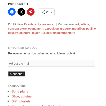
PARTAGER :
Plus
Publié dans
Events, art, créateurs...
|
Marqué avec
art
,
artiste
,
concept store
,
évènement
,
exposition
,
gravure
,
mourillon
,
pauline
douady
,
peinture
,
toulon
|
Laisser un commentaire
S'ABONNER AU BLOG
Recevez un email lorsqu'un nouvel article est publié
Adresse
e-
mail
S'abonner
CATÉGORIES
Bons plans
Déco, cuisine…
DIY, tutoriels