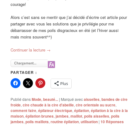
courage!
Alors c’est sans se mentir que j’ai décidé d’écrire cet article pour
partager avec vous les solutions que je privilégie pour me
débarrasser de mes poils disgracieux en été (et l’hiver aussi
mais moins souvent^^)
Continuer la lecture
→
PARTAGER :
Plus
Publié dans
Mode, beauté...
|
Marqué avec
aisselles
,
bandes de cire
froide
,
cire chaude à la cire d'abeille
,
cire orientale au sucre
,
comment faire
,
épilateur électrique
,
épilation
,
épilation à la cire à la
maison
,
épilation brunes
,
jambes
,
maillot
,
poils aisselles
,
poils
jambes
,
poils maillots
,
routine épilation
,
utilisation
|
10
Réponses