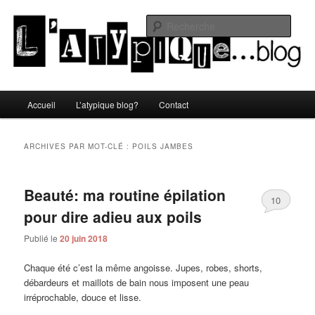
Aller
Aller
Un blog lifestyle original made in Toulon sous le soleil du Sud de la France
au
au
Rech
contenu
contenu
principal
secondaire
L'atypique blog
Menu
Accueil
L’atypique blog?
Contact
principal
ARCHIVES PAR MOT-CLÉ :
POILS JAMBES
Beauté: ma routine épilation
10
pour dire adieu aux poils
Publié le
20 juin 2018
Chaque été c’est la même angoisse. Jupes, robes, shorts,
débardeurs et maillots de bain nous imposent une peau
irréprochable, douce et lisse.