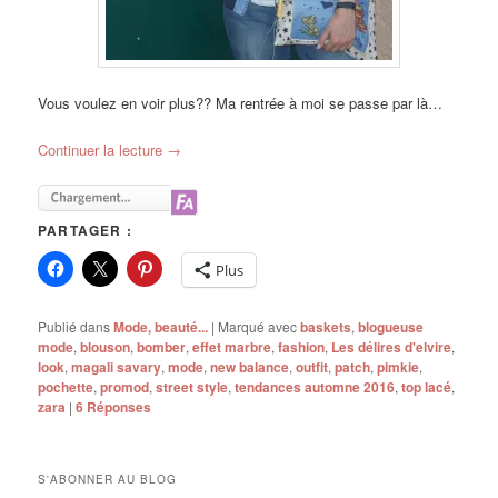
Vous voulez en voir plus?? Ma rentrée à moi se passe par là…
Continuer la lecture
→
PARTAGER :
Plus
Publié dans
Mode, beauté...
|
Marqué avec
baskets
,
blogueuse
mode
,
blouson
,
bomber
,
effet marbre
,
fashion
,
Les délires d'elvire
,
look
,
magali savary
,
mode
,
new balance
,
outfit
,
patch
,
pimkie
,
pochette
,
promod
,
street style
,
tendances automne 2016
,
top lacé
,
zara
|
6
Réponses
S'ABONNER AU BLOG