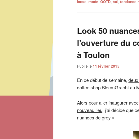
loose
,
mode
,
OOTD
,
tati
,
tendance
,
Look 50 nuances
l’ouverture du 
à Toulon
Publié le
11 février 2015
En ce début de semaine,
deux
coffee shop BloemGracht
au Mo
Alors
pour aller inaugurer
avec 
nouveau lieu
, j’ai décidé que c
nuances de grey »