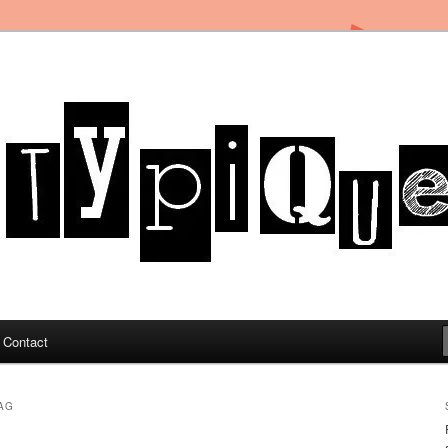
in Toulon sous le soleil du Sud de la France
og
Contact
AG