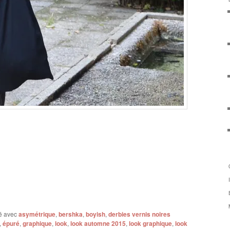
é avec
asymétrique
,
bershka
,
boyish
,
derbies vernis noires
,
épuré
,
graphique
,
look
,
look automne 2015
,
look graphique
,
look