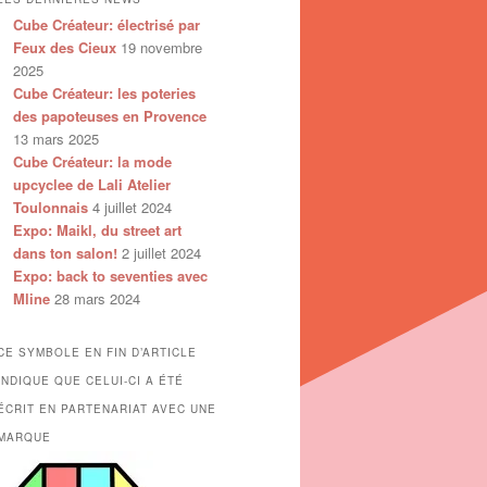
Cube Créateur: électrisé par
Feux des Cieux
19 novembre
2025
Cube Créateur: les poteries
des papoteuses en Provence
13 mars 2025
Cube Créateur: la mode
upcyclee de Lali Atelier
Toulonnais
4 juillet 2024
Expo: Maikl, du street art
dans ton salon!
2 juillet 2024
Expo: back to seventies avec
Mline
28 mars 2024
CE SYMBOLE EN FIN D’ARTICLE
INDIQUE QUE CELUI-CI A ÉTÉ
ÉCRIT EN PARTENARIAT AVEC UNE
MARQUE