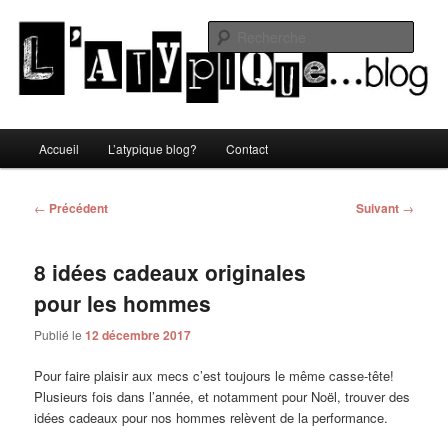
Aller
Un blog lifestyle original made in Toulon sous le soleil du Sud de la France
au
Rech
contenu
principal
L'atypique blog
Menu
Accueil
L’atypique blog?
Contact
principal
Navigation
←
Précédent
Suivant
→
des
articles
8 idées cadeaux originales
pour les hommes
Publié le
12 décembre 2017
Pour faire plaisir aux mecs c’est toujours le même casse-tête!
Plusieurs fois dans l’année, et notamment pour Noël, trouver des
idées cadeaux pour nos hommes relèvent de la performance.