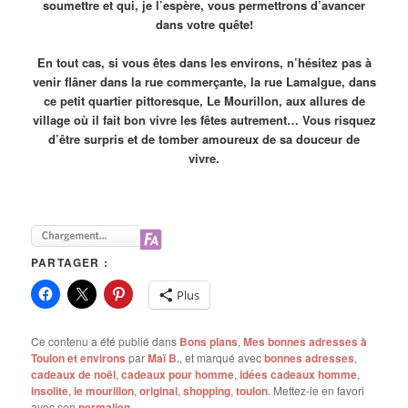
soumettre et qui, je l’espère, vous permettrons d’avancer
dans votre quête!
En tout cas, si vous êtes dans les environs, n’hésitez pas à
venir flâner dans la rue commerçante, la rue Lamalgue, dans
ce petit quartier pittoresque, Le Mourillon, aux allures de
village où il fait bon vivre les fêtes autrement… Vous risquez
d’être surpris et de tomber amoureux de sa douceur de
vivre.
PARTAGER :
Plus
Ce contenu a été publié dans
Bons plans
,
Mes bonnes adresses à
Toulon et environs
par
Maï B.
, et marqué avec
bonnes adresses
,
cadeaux de noël
,
cadeaux pour homme
,
idées cadeaux homme
,
insolite
,
le mourillon
,
original
,
shopping
,
toulon
. Mettez-le en favori
avec son
permalien
.