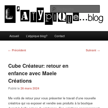
Aller
Un blog lifestyle original made in Toulon sous le soleil du Sud de la France
au
Rech
contenu
principal
L'atypique blog
Menu
Accueil
L’atypique blog?
Contact
principal
Navigation
←
Précédent
Suivant
→
des
articles
Cube Créateur: retour en
enfance avec Maele
Créations
Publié le
26 mars 2024
Me voilà de retour pour vous présenter le travail d’une nouvelle
créatrice qui va exposer et vendre ses produits à la boutique