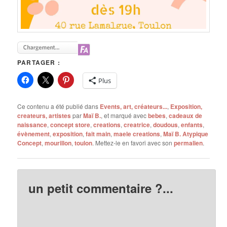
PARTAGER :
Plus
Ce contenu a été publié dans
Events, art, créateurs...
,
Exposition,
createurs, artistes
par
Maï B.
, et marqué avec
bebes
,
cadeaux de
naissance
,
concept store
,
creations
,
creatrice
,
doudous
,
enfants
,
évènement
,
exposition
,
fait main
,
maele creations
,
Maï B. Atypique
Concept
,
mourillon
,
toulon
. Mettez-le en favori avec son
permalien
.
un petit commentaire ?...