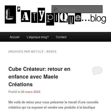
Aller
Aller
Un blog lifestyle original made in Toulon sous le soleil du Sud de la France
au
au
Rech
contenu
contenu
principal
secondaire
L'atypique blog
Menu
Accueil
L’atypique blog?
Contact
principal
ARCHIVES PAR MOT-CLÉ :
BEBES
Cube Créateur: retour en
enfance avec Maele
Créations
Publié le
26 mars 2024
Me voilà de retour pour vous présenter le travail d’une nouvelle
créatrice qui va exposer et vendre ses produits à la boutique