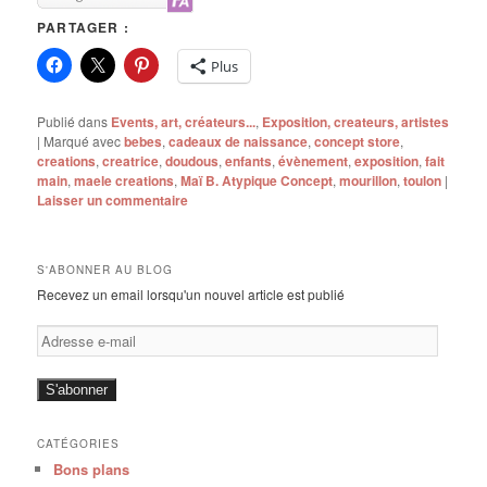
PARTAGER :
Plus
Publié dans
Events, art, créateurs...
,
Exposition, createurs, artistes
|
Marqué avec
bebes
,
cadeaux de naissance
,
concept store
,
creations
,
creatrice
,
doudous
,
enfants
,
évènement
,
exposition
,
fait
main
,
maele creations
,
Maï B. Atypique Concept
,
mourillon
,
toulon
|
Laisser un commentaire
S'ABONNER AU BLOG
Recevez un email lorsqu'un nouvel article est publié
Adresse
e-
mail
S'abonner
CATÉGORIES
Bons plans