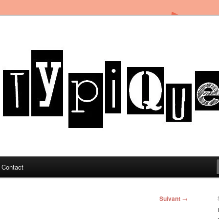
in Toulon sous le soleil du Sud de la France
og
Contact
Suivant
→