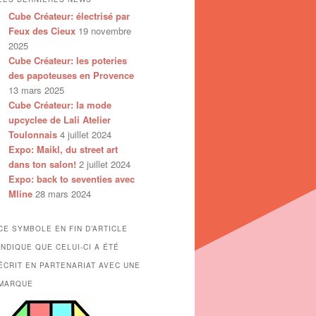
Cube Créateur: électrisé par
Feux des Cieux
19 novembre
2025
Cube Créateur: les poteries
des papoteuses en Provence
13 mars 2025
Cube Créateur: la mode
upcyclee de Lali Atelier
Toulonnais
4 juillet 2024
Expo: Maikl, du street art
dans ton salon!
2 juillet 2024
Expo: back to seventies avec
Mline
28 mars 2024
CE SYMBOLE EN FIN D’ARTICLE
INDIQUE QUE CELUI-CI A ÉTÉ
ÉCRIT EN PARTENARIAT AVEC UNE
MARQUE