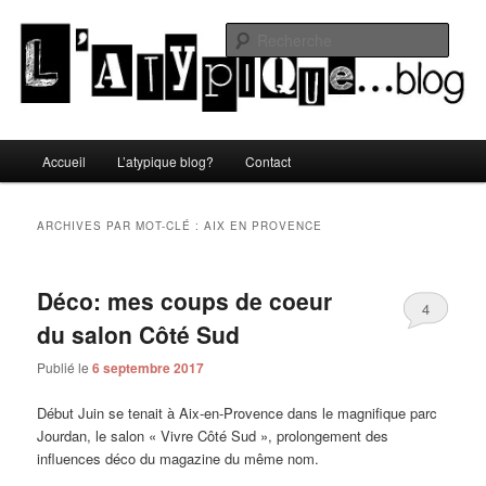
Aller
Aller
Un blog lifestyle original made in Toulon sous le soleil du Sud de la France
au
au
Rech
contenu
contenu
principal
secondaire
L'atypique blog
Menu
Accueil
L’atypique blog?
Contact
principal
ARCHIVES PAR MOT-CLÉ :
AIX EN PROVENCE
Déco: mes coups de coeur
4
du salon Côté Sud
Publié le
6 septembre 2017
Début Juin se tenait à Aix-en-Provence dans le magnifique parc
Jourdan, le salon « Vivre Côté Sud », prolongement des
influences déco du magazine du même nom.