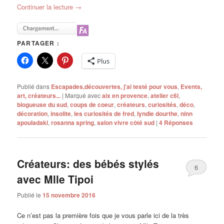
Continuer la lecture
→
PARTAGER :
Plus
Publié dans
Escapades,découvertes, j'ai testé pour vous
,
Events,
art, créateurs...
|
Marqué avec
aix en provence
,
atelier c6l
,
blogueuse du sud
,
coups de coeur
,
créateurs
,
curiosités
,
déco
,
décoration
,
insolite
,
les curiosités de fred
,
lyndie dourthe
,
ninn
apouladaki
,
rosanna spring
,
salon vivre côté sud
|
4
Réponses
Créateurs: des bébés stylés
6
avec Mlle Tipoi
Publié le
15 novembre 2016
Ce n’est pas la première fois que je vous parle ici de la très