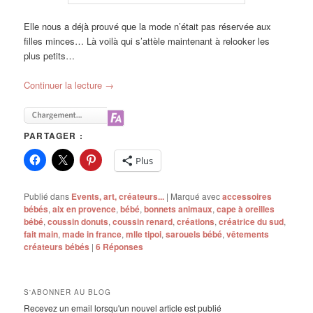
Elle nous a déjà prouvé que la mode n’était pas réservée aux
filles minces… Là voilà qui s’attèle maintenant à relooker les
plus petits…
Continuer la lecture
→
PARTAGER :
Plus
Publié dans
Events, art, créateurs...
|
Marqué avec
accessoires
bébés
,
aix en provence
,
bébé
,
bonnets animaux
,
cape à oreilles
bébé
,
coussin donuts
,
coussin renard
,
créations
,
créatrice du sud
,
fait main
,
made in france
,
mlle tipoi
,
sarouels bébé
,
vêtements
créateurs bébés
|
6
Réponses
S'ABONNER AU BLOG
Recevez un email lorsqu'un nouvel article est publié