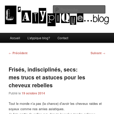
Aller
Un blog lifestyle original made in Toulon sous le soleil du Sud de la France
au
Rech
contenu
principal
L'atypique blog
Menu
Accueil
L’atypique blog?
Contact
principal
Navigation
←
Précédent
Suivant
→
des
articles
Frisés, indisciplinés, secs:
mes trucs et astuces pour les
cheveux rebelles
Publié le
19 octobre 2014
Tout le monde n’a pas (la chance) d’avoir les cheveux raides et
soyeux comme nos amies asiatiques.