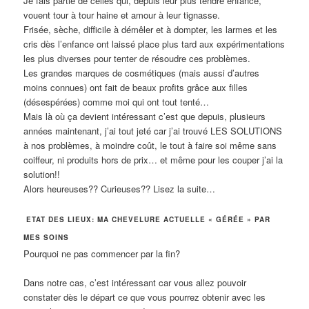
Je fais partie de celles qui, depuis leur plus tendre enfance,
vouent tour à tour haine et amour à leur tignasse.
Frisée, sèche, difficile à démêler et à dompter, les larmes et les
cris dès l’enfance ont laissé place plus tard aux expérimentations
les plus diverses pour tenter de résoudre ces problèmes.
Les grandes marques de cosmétiques (mais aussi d’autres
moins connues) ont fait de beaux profits grâce aux filles
(désespérées) comme moi qui ont tout tenté…
Mais là où ça devient intéressant c’est que depuis, plusieurs
années maintenant, j’ai tout jeté car j’ai trouvé LES SOLUTIONS
à nos problèmes, à moindre coût, le tout à faire soi même sans
coiffeur, ni produits hors de prix… et même pour les couper j’ai la
solution!!
Alors heureuses?? Curieuses?? Lisez la suite…
ETAT DES LIEUX: MA CHEVELURE ACTUELLE « GÉRÉE » PAR
MES SOINS
Pourquoi ne pas commencer par la fin?
Dans notre cas, c’est intéressant car vous allez pouvoir
constater dès le départ ce que vous pourrez obtenir avec les