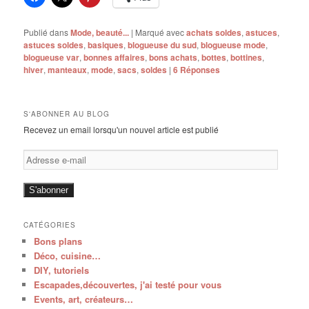
Publié dans
Mode, beauté...
|
Marqué avec
achats soldes
,
astuces
,
astuces soldes
,
basiques
,
blogueuse du sud
,
blogueuse mode
,
blogueuse var
,
bonnes affaires
,
bons achats
,
bottes
,
bottines
,
hiver
,
manteaux
,
mode
,
sacs
,
soldes
|
6
Réponses
S'ABONNER AU BLOG
Recevez un email lorsqu'un nouvel article est publié
Adresse
e-
mail
S'abonner
CATÉGORIES
Bons plans
Déco, cuisine…
DIY, tutoriels
Escapades,découvertes, j'ai testé pour vous
Events, art, créateurs…