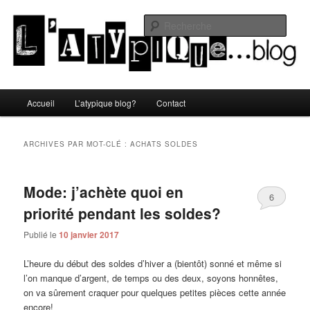
Aller
Aller
Un blog lifestyle original made in Toulon sous le soleil du Sud de la France
au
au
Rech
contenu
contenu
principal
secondaire
L'atypique blog
Menu
Accueil
L’atypique blog?
Contact
principal
ARCHIVES PAR MOT-CLÉ :
ACHATS SOLDES
Mode: j’achète quoi en
6
priorité pendant les soldes?
Publié le
10 janvier 2017
L’heure du début des soldes d’hiver a (bientôt) sonné et même si
l’on manque d’argent, de temps ou des deux, soyons honnêtes,
on va sûrement craquer pour quelques petites pièces cette année
encore!