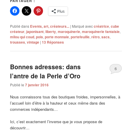
PARTAGER :
Plus
Publié dans
Events, art, créateurs...
|
Marqué avec
créatrice
,
cube
créateur
,
japonisant
,
liberty
,
maroquinerie
,
maroquinerie fantaisie
,
milou qui coud
,
pois
,
porte monnaie
,
portefeuille
,
rétro
,
sacs
,
trousses
,
vintage
|
13
Réponses
Bonnes adresses: dans
6
l’antre de la Perle d’Oro
Publié le
7 janvier 2016
Nous connaissons tous des boutiques froides, impersonnelles, à
l’accueil loin d’être à la hauteur et ceux même dans des
commerces indépendants…
Ici, c’est exactement l’inverse que je vous propose de
découvrir…