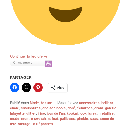
Continuer la lecture
→
PARTAGER :
Plus
Publié dans
Mode, beauté...
|
Marqué avec
accessoires
,
brillant
,
chale
,
chaussures
,
chelsea boots
,
doré
,
écharpes
,
eram
,
galerie
lafayette
,
glitter
,
irisé
,
jour de l'an
,
kookai
,
look
,
lurex
,
métallisé
,
mode
,
montre swatch
,
nafnaf
,
paillettes
,
pimkie
,
sacs
,
tenue de
fête
,
vintage
|
8
Réponses