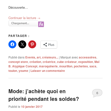
Découverte…
Continuer la lecture
→
PARTAGER :
Plus
Publié dans
Events, art, créateurs...
|
Marqué avec
accessoires
,
concept store
,
création
,
créatrice
,
cube créateur
,
exposition
,
Maï
B. Atypique Concept
,
maroquinerie
,
mourillon
,
pochettes
,
sacs
,
toulon
,
youme
|
Laisser un commentaire
Mode: j’achète quoi en
6
priorité pendant les soldes?
Publié le
10 janvier 2017