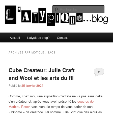
Aller
Aller
Un blog lifestyle original made in Toulon sous le soleil du Sud de la France
au
au
Rech
contenu
contenu
principal
secondaire
L'atypique blog
Menu
Accueil
L’atypique blog?
Contact
principal
ARCHIVES PAR MOT-CLÉ :
SACS
Cube Createur: Julie Craft
2
and Wool et les arts du fil
Publié le
25 janvier 2024
Comme, chez moi, une exposition d’artiste ne va pas sans celle
d’un créateur et, après vous avoir présenté les
oeuvres de
Mathieu Potier
, voici venu le temps de vous parler de son
« binôme » de créatrice, j’ai nomme Julie! Virtuose des aiguilles,