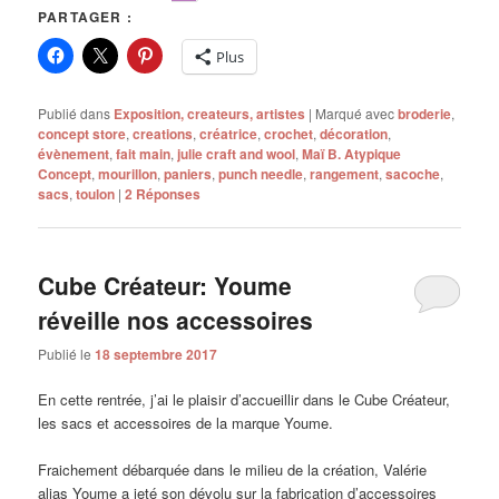
PARTAGER :
Plus
Publié dans
Exposition, createurs, artistes
|
Marqué avec
broderie
,
concept store
,
creations
,
créatrice
,
crochet
,
décoration
,
évènement
,
fait main
,
julie craft and wool
,
Maï B. Atypique
Concept
,
mourillon
,
paniers
,
punch needle
,
rangement
,
sacoche
,
sacs
,
toulon
|
2
Réponses
Cube Créateur: Youme
réveille nos accessoires
Publié le
18 septembre 2017
En cette rentrée, j’ai le plaisir d’accueillir dans le Cube Créateur,
les sacs et accessoires de la marque Youme.
Fraichement débarquée dans le milieu de la création, Valérie
alias Youme a jeté son dévolu sur la fabrication d’accessoires