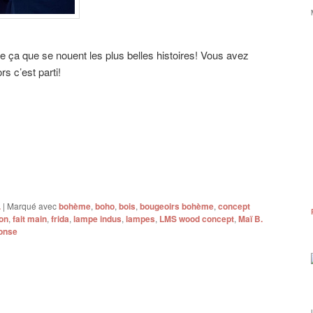
ça que se nouent les plus belles histoires! Vous avez
rs c’est parti!
.
|
Marqué avec
bohème
,
boho
,
bois
,
bougeoirs bohème
,
concept
on
,
fait main
,
frida
,
lampe indus
,
lampes
,
LMS wood concept
,
Maï B.
onse