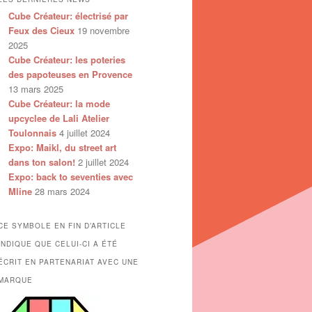
Cube Créateur: électrisé par
Feux des Cieux
19 novembre
2025
Cube Créateur: les poteries
des papoteuses en Provence
13 mars 2025
Cube Créateur: la mode
upcyclee de Lali Atelier
Toulonnais
4 juillet 2024
Expo: Maikl, du street art
dans ton salon!
2 juillet 2024
Expo: back to seventies avec
Mline
28 mars 2024
CE SYMBOLE EN FIN D’ARTICLE
INDIQUE QUE CELUI-CI A ÉTÉ
ÉCRIT EN PARTENARIAT AVEC UNE
MARQUE