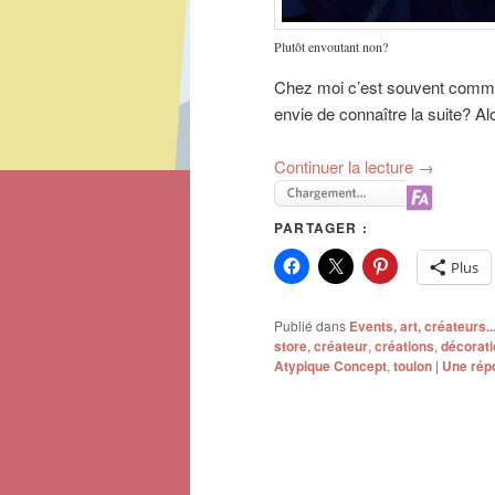
Plutôt envoutant non?
Chez moi c’est souvent comme 
envie de connaître la suite? Alo
Continuer la lecture
→
PARTAGER :
Plus
Publié dans
Events, art, créateurs..
store
,
créateur
,
créations
,
décorati
Atypique Concept
,
toulon
|
Une
rép