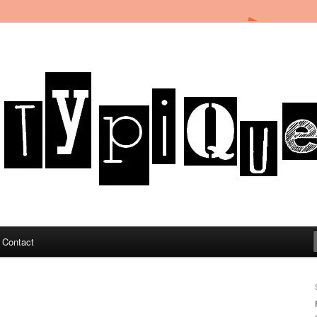
in Toulon sous le soleil du Sud de la France
og
Contact