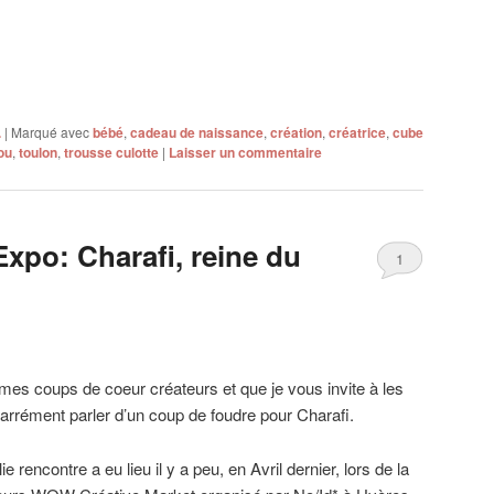
.
|
Marqué avec
bébé
,
cadeau de naissance
,
création
,
créatrice
,
cube
nou
,
toulon
,
trousse culotte
|
Laisser un commentaire
xpo: Charafi, reine du
1
 mes coups de coeur créateurs et que je vous invite à les
carrément parler d’un coup de foudre pour Charafi.
lie rencontre a eu lieu il y a peu, en Avril dernier, lors de la