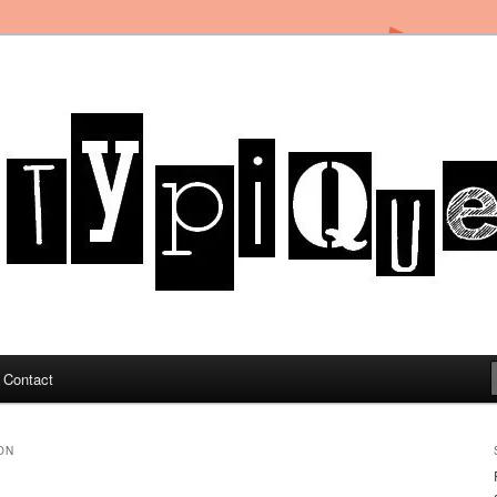
in Toulon sous le soleil du Sud de la France
og
Contact
ON