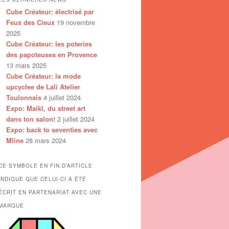
Cube Créateur: électrisé par
Feux des Cieux
19 novembre
2025
Cube Créateur: les poteries
des papoteuses en Provence
13 mars 2025
Cube Créateur: la mode
upcyclee de Lali Atelier
Toulonnais
4 juillet 2024
Expo: Maikl, du street art
dans ton salon!
2 juillet 2024
Expo: back to seventies avec
Mline
28 mars 2024
CE SYMBOLE EN FIN D’ARTICLE
INDIQUE QUE CELUI-CI A ÉTÉ
ÉCRIT EN PARTENARIAT AVEC UNE
MARQUE