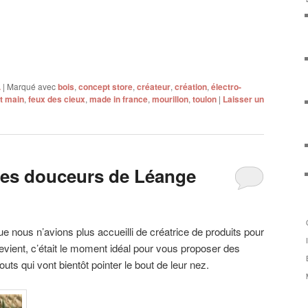
.
|
Marqué avec
bois
,
concept store
,
créateur
,
création
,
électro-
it main
,
feux des cieux
,
made in france
,
mourillon
,
toulon
|
Laisser un
les douceurs de Léange
e nous n’avions plus accueilli de créatrice de produits pour
evient, c’était le moment idéal pour vous proposer des
outs qui vont bientôt pointer le bout de leur nez.