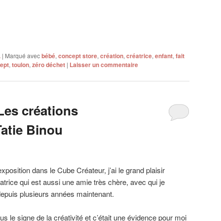
.
|
Marqué avec
bébé
,
concept store
,
création
,
créatrice
,
enfant
,
fait
ept
,
toulon
,
zéro déchet
|
Laisser un commentaire
Les créations
Tatie Binou
xposition dans le Cube Créateur, j’ai le grand plaisir
éatrice qui est aussi une amie très chère, avec qui je
epuis plusieurs années maintenant.
us le signe de la créativité et c’était une évidence pour moi