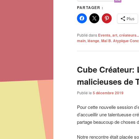
PARTAGER :
Plus
Publié dans
Events, art, créateurs..
main
,
léange
,
Maï B. Atypique Conc
Cube Créateur: 
malicieuses de 
Publié le
5 décembre 2019
Pour cette nouvelle session d’e
d’accueillir une talentueuse cr
partage beaucoup de choses d
Notre rencontre était placée so