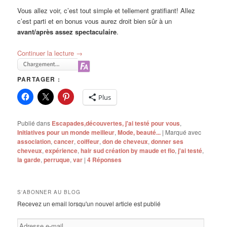
Vous allez voir, c’est tout simple et tellement gratifiant! Allez
c’est parti et en bonus vous aurez droit bien sûr à un
avant/après assez spectaculaire
.
Continuer la lecture
→
PARTAGER :
Plus
Publié dans
Escapades,découvertes, j'ai testé pour vous
,
Initiatives pour un monde meilleur
,
Mode, beauté...
|
Marqué avec
association
,
cancer
,
coiffeur
,
don de cheveux
,
donner ses
cheveux
,
expérience
,
hair sud création by maude et flo
,
j'ai testé
,
la garde
,
perruque
,
var
|
4
Réponses
S'ABONNER AU BLOG
Recevez un email lorsqu'un nouvel article est publié
Adresse