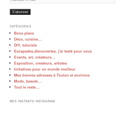
e-
mail
S'abonner
CATÉGORIES
Bons plans
Déco, cuisine…
DIY, tutoriels
Escapades,découvertes, j'ai testé pour vous
Events, art, créateurs…
Exposition, createurs, artistes
Initiatives pour un monde meilleur
Mes bonnes adresses à Toulon et environs
Mode, beauté…
Tout le reste…
MES INSTANTS INSTAGRAM
V