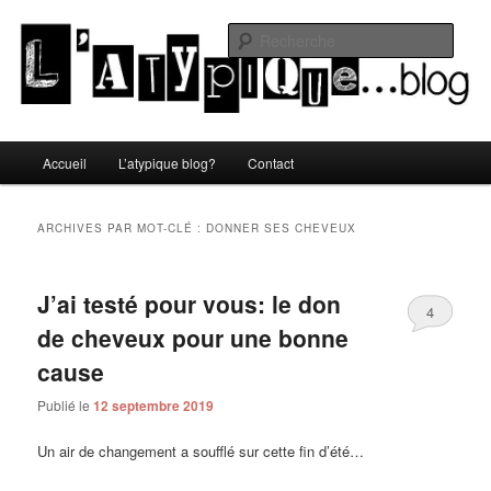
Aller
Aller
Un blog lifestyle original made in Toulon sous le soleil du Sud de la France
au
au
Rech
contenu
contenu
principal
secondaire
L'atypique blog
Menu
Accueil
L’atypique blog?
Contact
principal
ARCHIVES PAR MOT-CLÉ :
DONNER SES CHEVEUX
J’ai testé pour vous: le don
4
de cheveux pour une bonne
cause
Publié le
12 septembre 2019
Un air de changement a soufflé sur cette fin d’été…