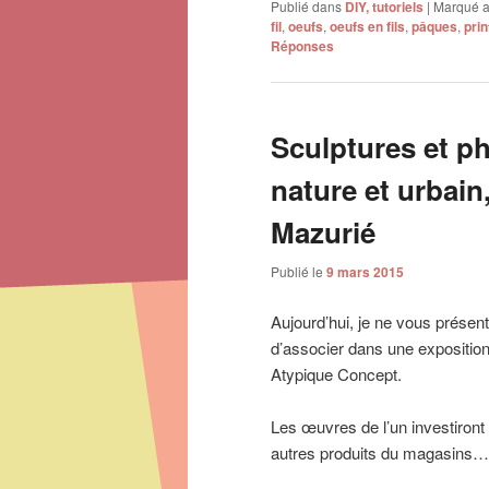
Publié dans
DIY, tutoriels
|
Marqué 
fil
,
oeufs
,
oeufs en fils
,
pâques
,
pri
Réponses
Sculptures et p
nature et urbai
Mazurié
Publié le
9 mars 2015
Aujourd’hui, je ne vous présent
d’associer dans une expositio
Atypique Concept.
Les œuvres de l’un investiront
autres produits du magasins…