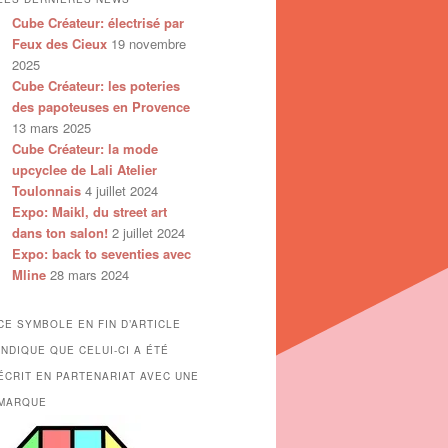
Cube Créateur: électrisé par
Feux des Cieux
19 novembre
2025
Cube Créateur: les poteries
des papoteuses en Provence
13 mars 2025
Cube Créateur: la mode
upcyclee de Lali Atelier
Toulonnais
4 juillet 2024
Expo: Maikl, du street art
dans ton salon!
2 juillet 2024
Expo: back to seventies avec
Mline
28 mars 2024
CE SYMBOLE EN FIN D’ARTICLE
INDIQUE QUE CELUI-CI A ÉTÉ
ÉCRIT EN PARTENARIAT AVEC UNE
MARQUE