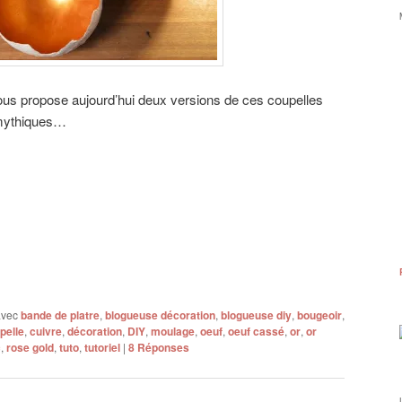
vous propose aujourd’hui deux versions de ces coupelles
 mythiques…
avec
bande de platre
,
blogueuse décoration
,
blogueuse diy
,
bougeoir
,
pelle
,
cuivre
,
décoration
,
DIY
,
moulage
,
oeuf
,
oeuf cassé
,
or
,
or
c
,
rose gold
,
tuto
,
tutoriel
|
8
Réponses