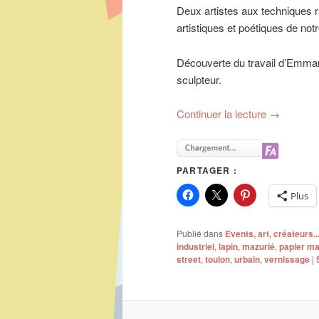
Deux artistes aux techniques r
artistiques et poétiques de n
Découverte du travail d’Emman
sculpteur.
Continuer la lecture
→
PARTAGER :
Plus
Publié dans
Events, art, créateurs..
industriel
,
lapin
,
mazurié
,
papier m
street
,
toulon
,
urbain
,
vernissage
|