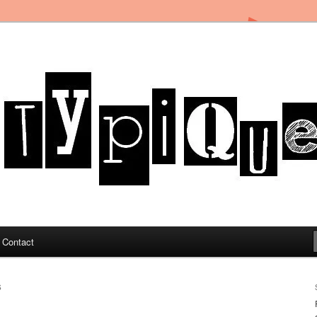
in Toulon sous le soleil du Sud de la France
og
Contact
S