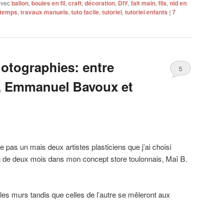
avec
ballon
,
boules en fil
,
craft
,
décoration
,
DIY
,
fait main
,
fils
,
nid en
ntemps
,
travaux manuels
,
tuto facile
,
tutoriel
,
tutoriel enfants
|
7
hotographies: entre
5
n, Emmanuel Bavoux et
e pas un mais deux artistes plasticiens que j’ai choisi
n de deux mois dans mon concept store toulonnais, Maï B.
 les murs tandis que celles de l’autre se mêleront aux