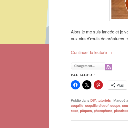
Alors je me suis lancée et je 
aux airs d’œufs de créatures
Continuer la lecture
→
PARTAGER :
Plus
Publié dans
DIY, tutoriels
|
Marqué 
coquille
,
coquille d'oeuf
,
coupe
,
cou
rose
,
pâques
,
photophore
,
plastiro