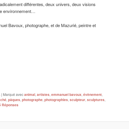
adicalement différentes, deux univers, deux visions
otre environnement…
uel Bavoux, photographe, et de Mazurié, peintre et
.
|
Marqué avec
animal
,
artistes
,
emmanuel bavoux
,
évènement
,
aché
,
pâques
,
photographe
,
photographies
,
sculpteur
,
sculptures
,
5
Réponses