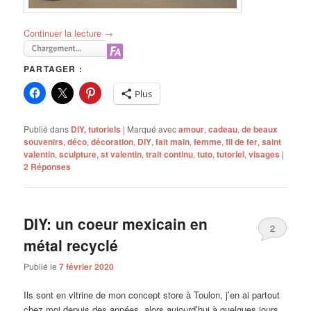
Continuer la lecture
→
PARTAGER :
Plus
Publié dans
DIY, tutoriels
|
Marqué avec
amour
,
cadeau
,
de beaux
souvenirs
,
déco
,
décoration
,
DIY
,
fait main
,
femme
,
fil de fer
,
saint
valentin
,
sculpture
,
st valentin
,
trait continu
,
tuto
,
tutoriel
,
visages
|
2
Réponses
DIY: un coeur mexicain en
2
métal recyclé
Publié le
7 février 2020
Ils sont en vitrine de mon concept store à Toulon, j’en ai partout
chez moi depuis des années, alors aujourd’hui à quelques jours