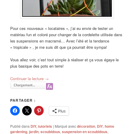
Pour ces nouveaux « locataires », j’ai eu envie de tester un
matériau fun et coloré pour changer de la cordelette utilisée dans
les suspensions en macramé… Avec l’été et la tendance
« tropicale » , je me suis dit que ça pourrait être sympa!
Vous allez voir, c’est tout simple à réaliser et ça vous égaye le
plus basique des pots en terre!
Continuer la lecture
→
PARTAGER :
Plus
Publié dans
DIY, tutoriels
|
Marqué avec
décoration
,
DIY
,
home
gardening
,
jardin
,
scoubidous
,
suspension en scoubidous
,