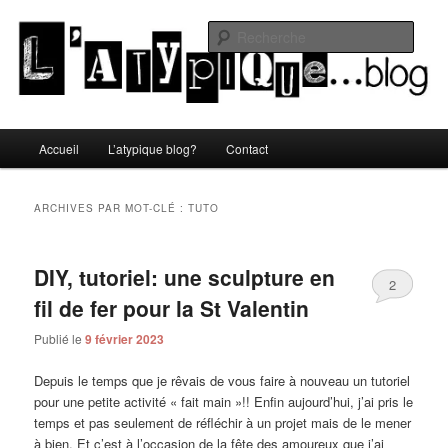
Aller
Aller
Un blog lifestyle original made in Toulon sous le soleil du Sud de la France
au
au
Rech
contenu
contenu
principal
secondaire
L'atypique blog
Menu
Accueil
L’atypique blog?
Contact
principal
ARCHIVES PAR MOT-CLÉ :
TUTO
DIY, tutoriel: une sculpture en
2
fil de fer pour la St Valentin
Publié le
9 février 2023
Depuis le temps que je rêvais de vous faire à nouveau un tutoriel
pour une petite activité « fait main »!! Enfin aujourd’hui, j’ai pris le
temps et pas seulement de réfléchir à un projet mais de le mener
à bien. Et c’est à l’occasion de la fête des amoureux que j’ai