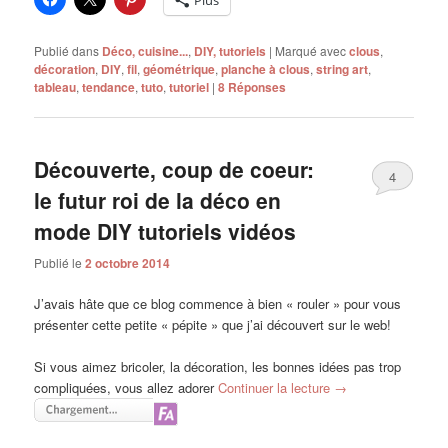
Plus
Publié dans
Déco, cuisine...
,
DIY, tutoriels
|
Marqué avec
clous
,
décoration
,
DIY
,
fil
,
géométrique
,
planche à clous
,
string art
,
tableau
,
tendance
,
tuto
,
tutoriel
|
8
Réponses
Découverte, coup de coeur:
4
le futur roi de la déco en
mode DIY tutoriels vidéos
Publié le
2 octobre 2014
J’avais hâte que ce blog commence à bien « rouler » pour vous
présenter cette petite « pépite » que j’ai découvert sur le web!
Si vous aimez bricoler, la décoration, les bonnes idées pas trop
compliquées, vous allez adorer
Continuer la lecture
→