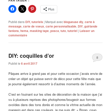
PARTAGER :
Plus
Publié dans
DIY, tutoriels
|
Marqué avec
blogueuse diy
,
carte à
message
,
carte de voeux
,
carte personnalisable
,
DIY
,
guirlande
fanions
,
hema
,
masking tape
,
posca
,
tuto
,
tutoriel
|
Laisser un
commentaire
DIY: coquilles d’or
8
Publié le
6 avril 2017
Pâques arrive à grand pas et pour cette occasion j’avais envie de
créer un objet qui puisse servir de déco pour cette fête mais que
je pourrai également ressortir à d’autres moments de l’année.
C’est en fouinant sur les sites de décoration de la maison que j’ai
vu à plusieurs reprises des photophores/bougeoir aux formes
ovoïdes dans des tons dorés et comme la vitrine actuelle de mon
magasin est dans ces couleurs, je me suis dit: « Bingo, coup