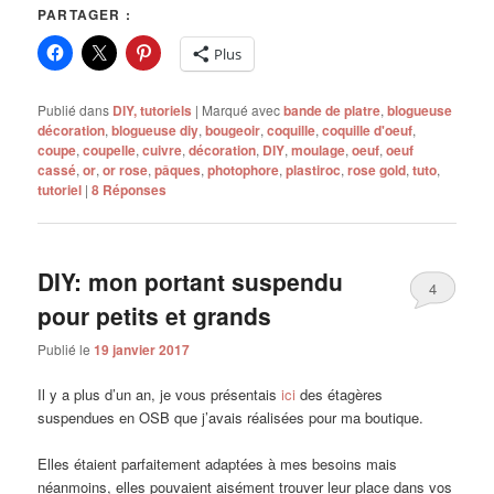
PARTAGER :
Plus
Publié dans
DIY, tutoriels
|
Marqué avec
bande de platre
,
blogueuse
décoration
,
blogueuse diy
,
bougeoir
,
coquille
,
coquille d'oeuf
,
coupe
,
coupelle
,
cuivre
,
décoration
,
DIY
,
moulage
,
oeuf
,
oeuf
cassé
,
or
,
or rose
,
pâques
,
photophore
,
plastiroc
,
rose gold
,
tuto
,
tutoriel
|
8
Réponses
DIY: mon portant suspendu
4
pour petits et grands
Publié le
19 janvier 2017
Il y a plus d’un an, je vous présentais
ici
des étagères
suspendues en OSB que j’avais réalisées pour ma boutique.
Elles étaient parfaitement adaptées à mes besoins mais
néanmoins, elles pouvaient aisément trouver leur place dans vos