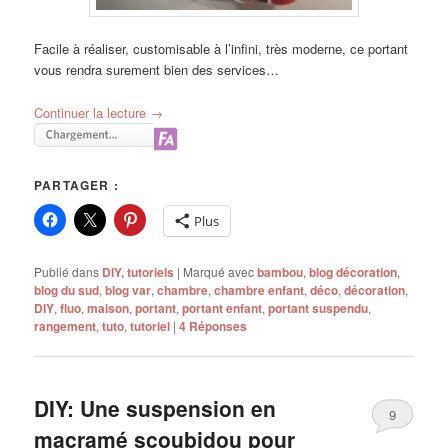
Facile à réaliser, customisable à l’infini, très moderne, ce portant
vous rendra surement bien des services…
Continuer la lecture
→
PARTAGER :
Plus
Publié dans
DIY, tutoriels
|
Marqué avec
bambou
,
blog décoration
,
blog du sud
,
blog var
,
chambre
,
chambre enfant
,
déco
,
décoration
,
DIY
,
fluo
,
maison
,
portant
,
portant enfant
,
portant suspendu
,
rangement
,
tuto
,
tutoriel
|
4
Réponses
DIY: Une suspension en
9
macramé scoubidou pour