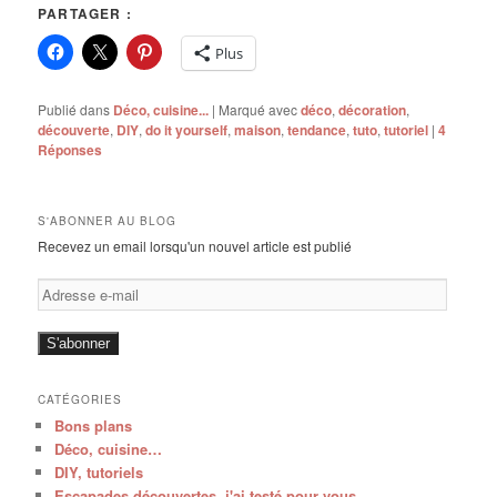
PARTAGER :
Plus
Publié dans
Déco, cuisine...
|
Marqué avec
déco
,
décoration
,
découverte
,
DIY
,
do it yourself
,
maison
,
tendance
,
tuto
,
tutoriel
|
4
Réponses
S'ABONNER AU BLOG
Recevez un email lorsqu'un nouvel article est publié
Adresse
e-
mail
S'abonner
CATÉGORIES
Bons plans
Déco, cuisine…
DIY, tutoriels
Escapades,découvertes, j'ai testé pour vous