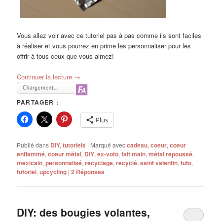
Vous allez voir avec ce tutoriel pas à pas comme ils sont faciles
à réaliser et vous pourrez en prime les personnaliser pour les
offrir à tous ceux que vous aimez!
Continuer la lecture
→
PARTAGER :
Plus
Publié dans
DIY, tutoriels
|
Marqué avec
cadeau
,
coeur
,
coeur
enflammé
,
coeur métal
,
DIY
,
ex-voto
,
fait main
,
métal repoussé
,
mexicain
,
personnalisé
,
recyclage
,
recyclé
,
saint valentin
,
tuto
,
tutoriel
,
upcycling
|
2
Réponses
DIY: des bougies volantes,