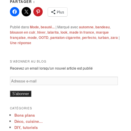
PARTAGER :
Plus
Publié dans
Mode, beauté...
|
Marqué avec
automne
,
bandeau
,
blouson en cuir
,
hiver
,
lalarita
,
look
,
made in france
,
marque
française
,
mode
,
OOTD
,
pantalon cigarette
,
perfecto
,
turban
,
zara
|
Une
réponse
S'ABONNER AU BLOG
Recevez un email lorsqu'un nouvel article est publié
Adresse
e-
mail
S'abonner
CATÉGORIES
Bons plans
Déco, cuisine…
DIY, tutoriels