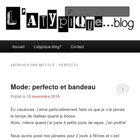
Aller
Aller
Un blog lifestyle original made in Toulon sous le soleil du Sud de la France
au
au
Rech
contenu
contenu
principal
secondaire
L'atypique blog
Menu
Accueil
L’atypique blog?
Contact
principal
ARCHIVES PAR MOT-CLÉ :
PERFECTO
Mode: perfecto et bandeau
1
Publié le
15 novembre 2019
En vacances, j’aime particulièrement faire ce que je n’ai jamais
le temps de réaliser quand je bosse.
Alors, même quand j’ai juste 4 petits jours de repos, j’en profite!
Nous avons posé nos pénates pour 2 jours à Nîmes et c’est