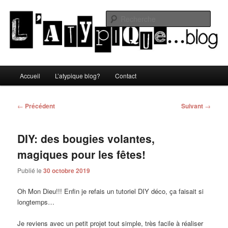
Aller
Un blog lifestyle original made in Toulon sous le soleil du Sud de la France
au
Rech
contenu
principal
L'atypique blog
Menu
Accueil
L’atypique blog?
Contact
principal
Navigation
←
Précédent
Suivant
→
des
articles
DIY: des bougies volantes,
magiques pour les fêtes!
Publié le
30 octobre 2019
Oh Mon Dieu!!! Enfin je refais un tutoriel DIY déco, ça faisait si
longtemps…
Je reviens avec un petit projet tout simple, très facile à réaliser